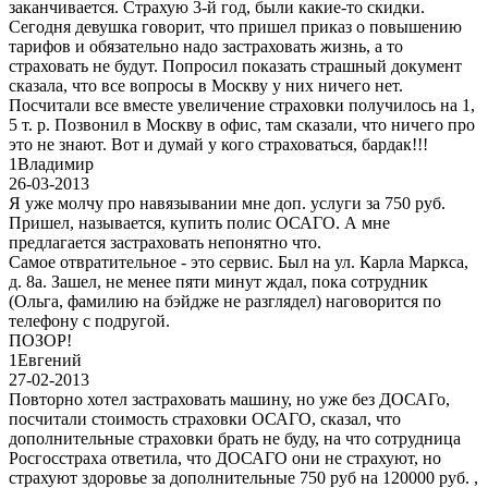
заканчивается. Страхую 3-й год, были какие-то скидки.
Сегодня девушка говорит, что пришел приказ о повышению
тарифов и обязательно надо застраховать жизнь, а то
страховать не будут. Попросил показать страшный документ
сказала, что все вопросы в Москву у них ничего нет.
Посчитали все вместе увеличение страховки получилось на 1,
5 т. р. Позвонил в Москву в офис, там сказали, что ничего про
это не знают. Вот и думай у кого страховаться, бардак!!!
1
Владимир
26-03-2013
Я уже молчу про навязывании мне доп. услуги за 750 руб.
Пришел, называется, купить полис ОСАГО. А мне
предлагается застраховать непонятно что.
Самое отвратительное - это сервис. Был на ул. Карла Маркса,
д. 8а. Зашел, не менее пяти минут ждал, пока сотрудник
(Ольга, фамилию на бэйдже не разглядел) наговорится по
телефону с подругой.
ПОЗОР!
1
Евгений
27-02-2013
Повторно хотел застраховать машину, но уже без ДОСАГо,
посчитали стоимость страховки ОСАГО, сказал, что
дополнительные страховки брать не буду, на что сотрудница
Росгосстраха ответила, что ДОСАГО они не страхуют, но
страхуют здоровье за дополнительные 750 руб на 120000 руб. ,