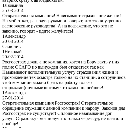
аварию, сразу к автоадвокатам.
1
Людмила
25-03-2014
Отвратительная компания! Навязывают страхование жизни!
На мой отказ, разводят руками и говорят, что это внутреннее
распоряжение руководства! А на возражение, что это не
законно, говорят - идите жалуйтесь!
1
Александр
20-03-2014
Слов нет.
1
Николай
20-02-2014
Росгосстрах дрянь а не компания, хотел на Бору взять у них
полис ОСАГО но вынужден был отказаться так как
Навязывают дополнительную услугу страхования жизни и
прохождение тех осмотра только на их станции, а сотрудников
этой компании можно брать на работу только
сторожами(ночными)потому что хамы полнейшие!!
1
Александр
27-01-2014
Отвратительная компания Росгосстрах! Отвратительное
обращение служащих данной компании к народу! Законов для
Росгосстрах не существует! Сплошное навязывание доп
услуг! Страховку смог получить только через суд, не платили
вообще!