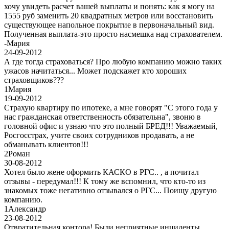
хочу увидеть расчет вашей выплаты и понять: как я могу на
1555 руб заменить 20 квадратных метров или восстановить
существующее напольное покрытие в первоначальный вид.
Полученная выплата-это просто насмешка над страхователем.
-
Мария
24-09-2012
А где тогда страховаться? Про любую компанию можно таких
ужасов начитаться... Может подскажет кто хороших
страховщиков???
1
Мария
19-09-2012
Страхую квартиру по ипотеке, а мне говорят "С этого года у
нас гражданская ответственность обязательна", звоню в
головной офис и узнаю что это полный БРЕД!!! Уважаемый,
Росгосстрах, учите своих сотрудников продавать, а не
обманывать клиентов!!!
2
Роман
30-08-2012
Хотел было жене оформить КАСКО в РГС.. , а почитал
отзывы - передумал!!! К тому же вспомнил, что кто-то из
знакомых тоже негативно отзывался о РГС... Поищу другую
компанию.
1
Александр
23-08-2012
Отвратительная контора! Были неприятные инциденты.