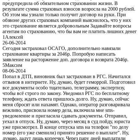
предупредила об обязательном страховании жизни. В
результате сумма страховых взносов возросла на 2000 рублей.
Об этом мы узнали только получит договор на руки. При
обзвоне других страховых компаний выяснилось, что у них
это страхование является добровольным Задавайте вопросы
агентам по страхованию, что бы вам не платить лишних денег
1
Алексей
26-06-2014
Сегодня застраховал ОСАГО, дополнительно навязали
страхование квартиры за 2046р. Попробую написать
заявление на расторжение доп. договора и возврата 2046р.
5
Максим
08-06-2014
Попал в ДТП, виновник был застрахован в РГС. Начитался
отзывов в интернете. Ну, думаю, будет геморрой. Подготовил
все документы особо тщательно, телеграмму, экспертизу,
чтобы всё строго по закону. Уведомил РГС по бесплатному
телефону, ждать ответа пришлось долго. Ну, думаю, сейчас
меня сбросят или нахамят. Однако, оператор разговаривала
вежливо, присвоила номер дела, включила мне sms-
уведомление и пригласила сдавать документы. Отправил,
уехал в отпуск. Ну, думаю, через месяц в суд пойду, юриста
уже присмотрел. В конце отпуска sms на телефон "по делу
номер (его уже сменили) принято решение о выплате". Ну,
думаю, дадут лишь копеечку. Через пару дней выплатили