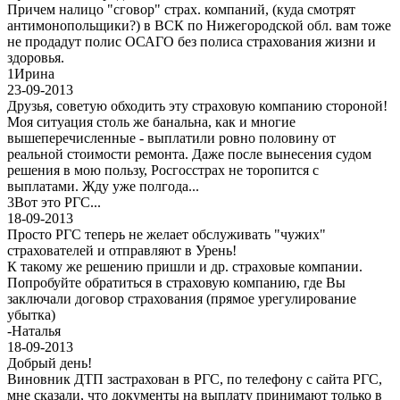
Причем налицо "сговор" страх. компаний, (куда смотрят
антимонопольщики?) в ВСК по Нижегородской обл. вам тоже
не продадут полис ОСАГО без полиса страхования жизни и
здоровья.
1
Ирина
23-09-2013
Друзья, советую обходить эту страховую компанию стороной!
Моя ситуация столь же банальна, как и многие
вышеперечисленные - выплатили ровно половину от
реальной стоимости ремонта. Даже после вынесения судом
решения в мою пользу, Росгосстрах не торопится с
выплатами. Жду уже полгода...
3
Вот это РГС...
18-09-2013
Просто РГС теперь не желает обслуживать "чужих"
страхователей и отправляют в Урень!
К такому же решению пришли и др. страховые компании.
Попробуйте обратиться в страховую компанию, где Вы
заключали договор страхования (прямое урегулирование
убытка)
-
Наталья
18-09-2013
Добрый день!
Виновник ДТП застрахован в РГС, по телефону с сайта РГС,
мне сказали, что документы на выплату принимают только в