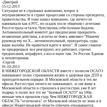
-
Дмитрий
15-12-2013
Ситуация не в страховых компаниях, вопрос в
неуправляемости в стране процессами со стороны президента,
правительства. Я тоже нашел компанию. где ничего не
навязывали как в РГС, но осадок после общения с агентами
Россгостраха остался. Чувствуешь себя полным быдлом.
Антимонопольный комитет дал предписание прекратить
незаконные действия, а агенты не боясь заявляют-"Нашему
руководству по Х... антимонопольный, прокуратура, суды.
ваши жалобы. Не нравиться идите в жопу". И самое главное
не придерешься -все реагируют, все работают, строчат
предписания, штрафуют, а воз и ныне там. Эх Россия. Единая
и неповторимая.
-
Сергей
01-10-2013
В НИЖЕГОРОДСКОЙ ОБЛАСТИ вместе с полисом ОСАГО
навязывают полис страхования жизни и здоровья при ДТП в
принудительном порядке. В Московской области в тех же
офисах Росгосстрах ничего не навязывают, -я сам живу в
Московской области и страхуюсь в росгосстрах уже 8 лет
подряд- и полис все тот же "базовый ОСАГО" на 100р.
меньше чем в прошлом году. Чем НИЖЕГОРОДСКАЯ
ОБЛАСТЬ "отличилась" от Московской области не знаю и в
офисах Нижегородской области отвечать отказываются.