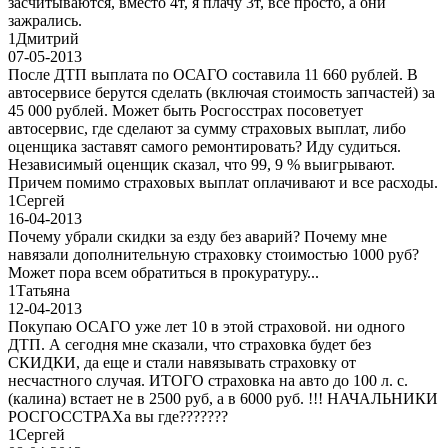
засчитываются, вместо 4т, я плачу 3т, все просто, а они
зажрались.
1
Дмитрий
07-05-2013
После ДТП выплата по ОСАГО составила 11 660 рублей. В
автосервисе берутся сделать (включая стоимость запчастей) за
45 000 рублей. Может быть Росгосстрах посоветует
автосервис, где сделают за сумму страховых выплат, либо
оценщика заставят самого ремонтировать? Иду судиться.
Независимый оценщик сказал, что 99, 9 % выигрывают.
Причем помимо страховых выплат оплачивают и все расходы.
1
Сергей
16-04-2013
Почему убрали скидки за езду без аварий? Почему мне
навязали дополнительную страховку стоимостью 1000 руб?
Может пора всем обратиться в прокуратуру...
1
Татьяна
12-04-2013
Покупаю ОСАГО уже лет 10 в этой страховой. ни одного
ДТП. А сегодня мне сказали, что страховка будет без
СКИДКИ, да еще и стали навязывать страховку от
несчастного случая. ИТОГО страховка на авто до 100 л. с.
(калина) встает не в 2500 руб, а в 6000 руб. !!! НАЧАЛЬНИКИ
РОСГОССТРАХа вы где???????
1
Сергей