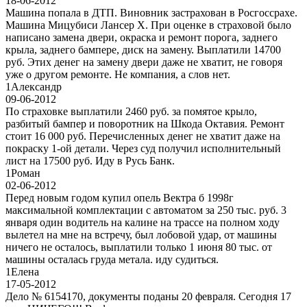
18-06-2012
Машина попала в ДТП. Виновник застрахован в Росгоссрахе.
Машина Мицубиси Лансер Х. При оценке в страховой было
написано замена двери, окраска и ремонт порога, заднего
крыла, заднего бампере, диск на замену. Выплатили 14700
руб. Этих денег на замену двери даже не хватит, не говоря
уже о другом ремонте. Не компания, а слов нет.
1
Александр
09-06-2012
По страховке выплатили 2460 руб. за помятое крыло,
разбитый бампер и поворотник на Шкода Октавия. Ремонт
стоит 16 000 руб. Перечисленных денег не хватит даже на
покраску 1-ой детали. Через суд получил исполнительный
лист на 17500 руб. Иду в Русь Банк.
1
Роман
02-06-2012
Перед новым годом купил опель Вектра б 1998г
максимальной комплектации с автоматом за 250 тыс. руб. 3
января один водитель на калине на трассе на полном ходу
вылетел на мне на встречу, был лобовой удар, от машины
ничего не осталось, выплатили только 1 июня 80 тыс. от
машины осталась груда метала. иду судиться.
1
Елена
17-05-2012
Дело № 6154170, документы поданы 20 февраля. Сегодня 17