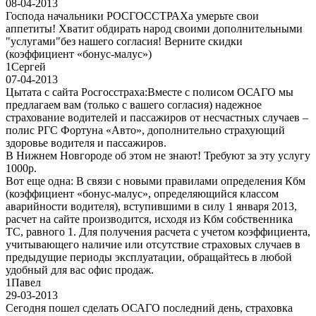
08-04-2013
Господа начальники РОСГОССТРАХа умерьте свои
аппетиты! Хватит обдирать народ своими дополнительными
"услугами"без нашего согласия! Верните скидки
(коэффициент «бонус-малус»)
1
Сергей
07-04-2013
Цытата с сайта Росгосстраха:Вместе с полисом ОСАГО мы
предлагаем вам (только с вашего согласия) надежное
страхование водителей и пассажиров от несчастных случаев –
полис РГС Фортуна «Авто», дополнительно страхующий
здоровье водителя и пассажиров.
В Нижнем Новгороде об этом не знают! Требуют за эту услугу
1000р.
Вот еще одна: В связи с новыми правилами определения Кбм
(коэффициент «бонус-малус», определяющийся классом
аварийности водителя), вступившими в силу 1 января 2013,
расчет на сайте производится, исходя из Кбм собственника
ТС, равного 1. Для получения расчета с учетом коэффициента,
учитывающего наличие или отсутствие страховых случаев в
предыдущие периоды эксплуатации, обращайтесь в любой
удобный для вас офис продаж.
1
Павел
29-03-2013
Сегодня пошел сделать ОСАГО последний день, страховка