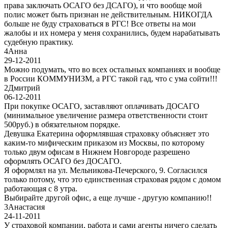
права заключать ОСАГО без ДСАГО), и что вообще мой
полис может быть признан не действительным. НИКОГДА
больше не буду страховаться в РГС! Все ответы на мои
жалобы и их номера у меня сохранились, будем нарабатывать
судебную практику.
4
Анна
29-12-2011
Можно подумать, что во всех остальных компаниях и вообще
в России КОММУНИЗМ, а РГС такой гад, что с ума сойти!!!
2
Дмитрий
06-12-2011
При покупке ОСАГО, заставляют оплачивать ДОСАГО
(минимальное увеличение размера ответственности стоит
500руб.) в обязательном порядке.
Девушка Екатерина оформлявшая страховку объясняет это
каким-то мифическим приказом из Москвы, по которому
только двум офисам в Нижнем Новгороде разрешено
оформлять ОСАГО без ДОСАГО.
Я оформлял на ул. Мельникова-Печерского, 9. Согласился
только потому, что это единственная страховая рядом с домом
работающая с 8 утра.
Выбирайте другой офис, а еще лучше - другую компанию!!
3
Анастасия
24-11-2011
У страховой компании, работа и сами агенты ничего сделать