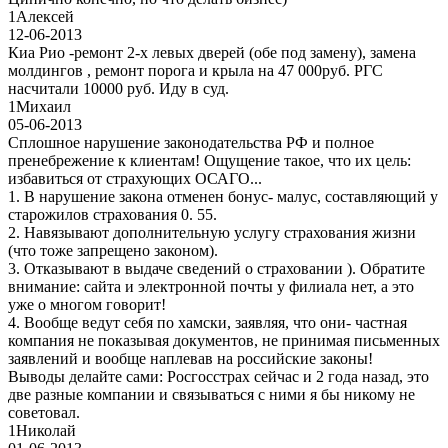
1
Алексей
12-06-2013
Киа Рио -ремонт 2-х левых дверей (обе под замену), замена
молдингов , ремонт порога и крыла на 47 000руб. РГС
насчитали 10000 руб. Иду в суд.
1
Михаил
05-06-2013
Сплошное нарушение законодательства РФ и полное
пренебрежение к клиентам! Ощущение такое, что их цель:
избавиться от страхующих ОСАГО...
1. В нарушение закона отменен бонус- малус, составляющий у
старожилов страхования 0. 55.
2. Навязывают дополнительную услугу страхования жизни
(что тоже запрещено законом).
3. Отказывают в выдаче сведений о страховании ). Обратите
внимание: сайта и электронной почты у филиала нет, а это
уже о многом говорит!
4. Вообще ведут себя по хамски, заявляя, что они- частная
компания не показывая документов, не принимая письменных
заявлений и вообще наплевав на российские законы!
Выводы делайте сами: Росгосстрах сейчас и 2 года назад, это
две разные компании и связываться с ними я бы никому не
советовал.
1
Николай