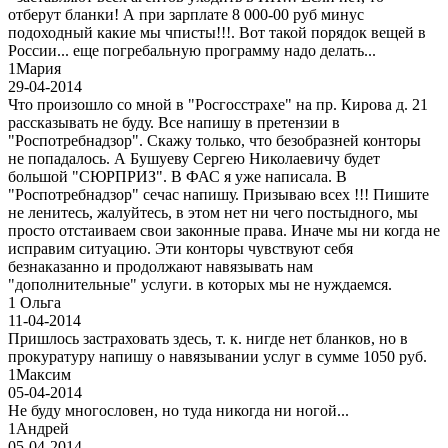
отберут бланки! А при зарплате 8 000-00 руб минус
подоходный какие мы чписты!!!. Вот такой порядок вещей в
России... еще погребальную программу надо делать...
1
Мария
29-04-2014
Что произошло со мной в "Росгосстрахе" на пр. Кирова д. 21
рассказывать не буду. Все напишу в претензии в
"Роспотребнадзор". Скажу только, что безобразней конторы
не попадалось. А Бушуеву Сергею Николаевичу будет
большой "СЮРПРИЗ". В ФАС я уже написала. В
"Роспотребнадзор" сечас напишу. Призываю всех !!! Пишите
не ленитесь, жалуйтесь, в этом нет ни чего постыдного, мы
просто отстаиваем свои законные права. Иначе мы ни когда не
исправим ситуацию. Эти конторы чувствуют себя
безнаказанно и продолжают навязывать нам
"дополнительные" услуги. в которых мы не нуждаемся.
1
Ольга
11-04-2014
Пришлось застраховать здесь, т. к. нигде нет бланков, но в
прокуратуру напишу о навязывании услуг в сумме 1050 руб.
1
Максим
05-04-2014
Не буду многословен, но туда никогда ни ногой...
1
Андрей
05-04-2014