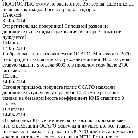
ПОЛНОСТЬЮ сумму по экспертизе. Вот это да! Еще никогда
не было так гладко. Росгосстрах, благодарю!
1
Алексей
31-05-2014
Отвратительные позорники! Сплошной развод на
дополнительные виды страхования, в которых никто не
нуждается!
1
Мария
17-05-2014
Я обратилась за страхованием по ОСАГО. Мне сказали 2000
руб. придется заплатить за страхование жизни. Итог за свою
старую машину я отдала 6000 р. в прошлом году было 2700
вот так . ск
1
Елена
14-05-2014
Сегодня пришлось покупать полис ОСАГО навязали
дополнительную услугу в размере 1050р + не работают
скидки на безаварийность коэффициент КМБ ставят по 3
классу
1
Светлана
14-05-2014
От работника РГС: все клиенты ругаются, что навязывают
при страховании ОСАГО фортуны и имущество, все правы,
но у вас есть выбор - страховать ОСАГО или нет, а нам какого
- заставляют всех агентов уходить в ИП!!! Если нет, то