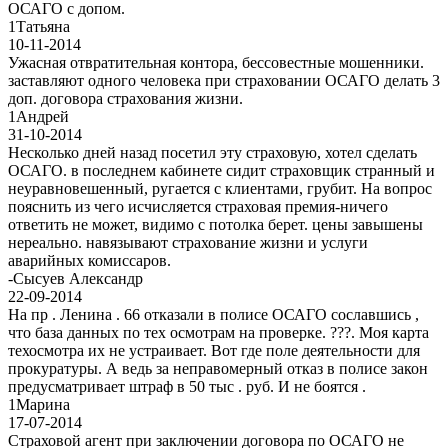
ОСАГО с допом.
1
Татьяна
10-11-2014
Ужасная отвратительная контора, бессовестные мошенники.
заставляют одного человека при страховании ОСАГО делать 3
доп. договора страхования жизни.
1
Андрей
31-10-2014
Несколько дней назад посетил эту страховую, хотел сделать
ОСАГО. в последнем кабинете сидит страховщик странный и
неуравновешенный, ругается с клиентами, грубит. На вопрос
пояснить из чего исчисляется страховая премия-ничего
ответить не может, видимо с потолка берет. цены завышены
нереально. навязывают страхование жизни и услуги
аварийных комиссаров.
-
Сысуев Александр
22-09-2014
На пр . Ленина . 66 отказали в полисе ОСАГО сославшись ,
что база данных по тех осмотрам на проверке. ???. Моя карта
техосмотра их не устраивает. Вот где поле деятельности для
прокуратуры. А ведь за неправомерный отказ в полисе закон
предусматривает штраф в 50 тыс . руб. И не боятся .
1
Марина
17-07-2014
Страховой агент при заключении договора по ОСАГО не