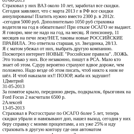
01-06-2013
Страховал у них ВАЗ около 10 лет, заработал все скидки.
Сегодня заявляют, что с марта 2013 г в РФ все скидки
аннулированы! Платить нужно вместо 2300 р. в 2012г.
-сегодня 5000 руб. Дополнительно 1050 руб страховка
водителя на год в обязательно! При отказе ОСАГО не выдают.
Я говорю, мне не надо на год, на месяц. Я пенсионер, 11
месяцев на печи лежу!НЕТ, таковы новые РОССИЙСКИЕ
ПРАВИЛА. Это ответила старшая, ул. Звездинка, 28/13.
Я с матом убежал от них, выбрать другую компанию.
Посмотрел интернет НОВЫЕ "Российские правила". ЛОЖЬ.
Это только у них. Все незаконно, пишут в РСА. Мало кто
знает об этом. Сдуру вероятно страхуют вдвое дороже, чем
положено. Надо везде об этом писать, чтоб никто к ним не
шёл. И чтоб наказали их!! ПОЗОР, жаба их задушит!
1
Дмитрий
31-05-2013
За помятое крыло, переднюю дверь, подкрылок, брызговик на
Ford Focus 2 насчитали 6500 р.
2
Алексей
13-05-2013
Страховал в Росгосстрахе по ОСАГО более 5 лет, теперь
скидки убрали и навязывают доп, нашел выход, сегодня у них
беру справку с моими процентами, а их уже 25% и иду
страховать в другую контору где они автоматом