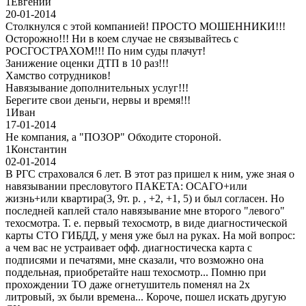
1
Евгений
20-01-2014
Столкнулся с этой компанией! ПРОСТО МОШЕННИКИ!!!
Осторожно!!! Ни в коем случае не связывайтесь с
РОСГОСТРАХОМ!!! По ним суды плачут!
Занижение оценки ДТП в 10 раз!!!
Хамство сотрудников!
Навязывание дополнительных услуг!!!
Берегите свои деньги, нервы и время!!!
1
Иван
17-01-2014
Не компания, а "ПОЗОР" Обходите стороной.
1
Константин
02-01-2014
В РГС страховался 6 лет. В этот раз пришел к ним, уже зная о
навязывании пресловутого ПАКЕТА: ОСАГО+или
жизнь+или квартира(3, 9т. р. , +2, +1, 5) и был согласен. Но
последней каплей стало навязывание мне второго "левого"
техосмотра. Т. е. первый техосмотр, в виде диагностической
карты СТО ГИБДД, у меня уже был на руках. На мой вопрос:
а чем вас не устраивает офф. диагностическа карта с
подписями и печатями, мне сказали, что возможно она
поддельная, приобретайте наш техосмотр... Помню при
прохождении ТО даже огнетушитель поменял на 2х
литровый, эх были времена... Короче, пошел искать другую