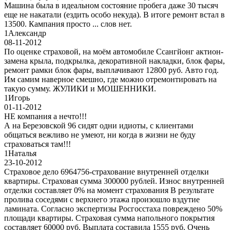
Машина была в идеальном состояние пробега даже 30 тысяч
еще не накатали (ездить особо некуда). В итоге ремонт встал в
13500. Кампания просто ... слов нет.
1
Александр
08-11-2012
По оценке страховой, на моём автомобиле Ссангйонг актион-
замена крыла, подкрылка, декоративной накладки, блок фары,
ремонт рамки блок фары, выплачивают 12800 руб. Авто год.
Им самим наверное смешно, где можно отремонтировать на
такую сумму. ЖУЛИКИ и МОШЕННИКИ.
1
Игорь
01-11-2012
НЕ компания а нечто!!!
А на Березовской 96 сидят одни идиоты, с клиентами
общаться вежливо не умеют, ни когда в жизни не буду
страховаться там!!!
1
Наталья
23-10-2012
Страховое дело 6964756-страхование внутренней отделки
квартиры. Страховая сумма 300000 рублей. Износ внутренней
отделки составляет 0% на момент страхования В результате
пролива соседями с верхнего этажа произошло вздутие
ламината. Согласно экспертизы Росгосстаха повреждено 50%
площади квартиры. Страховая сумма напольного покрытия
составляет 60000 руб. Выплата составила 1555 руб. Очень