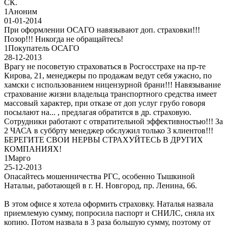
СК.
1
Аноним
01-01-2014
При оформлении ОСАГО навязывают доп. страховки!!!
Позор!!! Никогда не обращайтесь!
1
Покупатель ОСАГО
28-12-2013
Врагу не посоветую страховаться в Росгосстрахе на пр-те
Кирова, 21, менеджеры по продажам ведут себя ужасно, по
хамски с использованием ницензурной брани!!! Навязывание
страхование жизни владельца транспортного средства имеет
массовый характер, при отказе от доп услуг грубо говоря
посылают на... , предлагая обратится в др. страховую.
Сотрудники работают с отвратительной эффективностью!!! За
2 ЧАСА в суббрту менеджер обслужил только 3 клиентов!!!
БЕРЕГИТЕ СВОИ НЕРВЫ СТРАХУЙТЕСЬ В ДРУГИХ
КОМПАНИЯХ!
1
Марго
25-12-2013
Опасайтесь мошенничества РГС, особенно Тышкиной
Натальи, работающей в г. Н. Новгород, пр. Ленина, 66.
В этом офисе я хотела оформить страховку. Наталья назвала
приемлемую сумму, попросила паспорт и СНИЛС, сняла их
копию. Потом назвала в 3 раза большую сумму, поэтому от