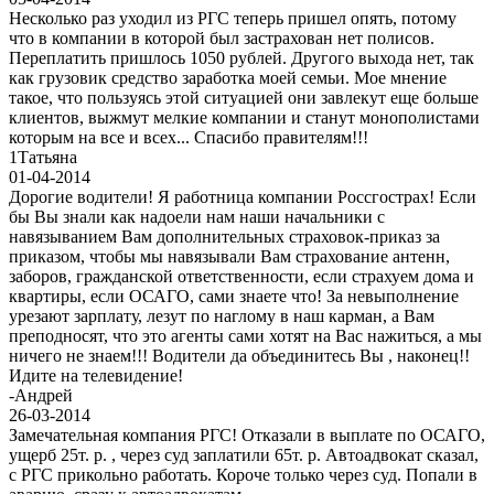
Несколько раз уходил из РГС теперь пришел опять, потому
что в компании в которой был застрахован нет полисов.
Переплатить пришлось 1050 рублей. Другого выхода нет, так
как грузовик средство заработка моей семьи. Мое мнение
такое, что пользуясь этой ситуацией они завлекут еще больше
клиентов, выжмут мелкие компании и станут монополистами
которым на все и всех... Спасибо правителям!!!
1
Татьяна
01-04-2014
Дорогие водители! Я работница компании Россгострах! Если
бы Вы знали как надоели нам наши начальники с
навязыванием Вам дополнительных страховок-приказ за
приказом, чтобы мы навязывали Вам страхование антенн,
заборов, гражданской ответственности, если страхуем дома и
квартиры, если ОСАГО, сами знаете что! За невыполнение
урезают зарплату, лезут по наглому в наш карман, а Вам
преподносят, что это агенты сами хотят на Вас нажиться, а мы
ничего не знаем!!! Водители да объединитесь Вы , наконец!!
Идите на телевидение!
-
Андрей
26-03-2014
Замечательная компания РГС! Отказали в выплате по ОСАГО,
ущерб 25т. р. , через суд заплатили 65т. р. Автоадвокат сказал,
с РГС прикольно работать. Короче только через суд. Попали в