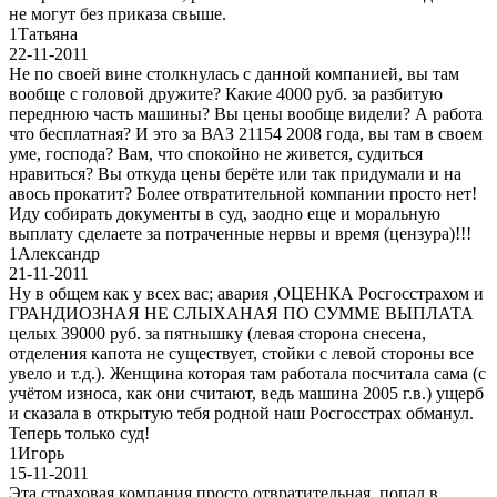
не могут без приказа свыше.
1
Татьяна
22-11-2011
Не по своей вине столкнулась с данной компанией, вы там
вообще с головой дружите? Какие 4000 руб. за разбитую
переднюю часть машины? Вы цены вообще видели? А работа
что бесплатная? И это за ВАЗ 21154 2008 года, вы там в своем
уме, господа? Вам, что спокойно не живется, судиться
нравиться? Вы откуда цены берёте или так придумали и на
авось прокатит? Более отвратительной компании просто нет!
Иду собирать документы в суд, заодно еще и моральную
выплату сделаете за потраченные нервы и время (цензура)!!!
1
Александр
21-11-2011
Ну в общем как у всех вас; авария ,ОЦЕНКА Росгосстрахом и
ГРАНДИОЗНАЯ НЕ СЛЫХАНАЯ ПО СУММЕ ВЫПЛАТА
целых 39000 руб. за пятнышку (левая сторона снесена,
отделения капота не существует, стойки с левой стороны все
увело и т.д.). Женщина которая там работала посчитала сама (с
учётом износа, как они считают, ведь машина 2005 г.в.) ущерб
и сказала в открытую тебя родной наш Росгосстрах обманул.
Теперь только суд!
1
Игорь
15-11-2011
Эта страховая компания просто отвратительная, попал в