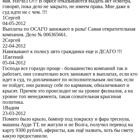
мая. НИЧЕГО!!! В офисе отказываются выдать акт осмотра,
говорят, пока дело не закрыто, не имеем права. Мне даже в
суд идти не с чем. !!!
1
Сергей
04-05-2012
Выплаты по ОСАГО занижают в разы! Самая отвратительная
компания. Дело № 006365661.
2
Сергей
22-04-2012
Навязывают к полису авто гражданки еще и ДСАГО !!!
1
Евгений
05-04-2012
Господа все гораздо проще - большинство компаний так и
работает, они сознательно всех занижают в выплатах, если кто
идет в суд, то доплачивают по исполнительным листам, если
не пойдет, они разницу себе по карманам, обналичивают и
крысят. Причем это происходит не на уровне филиалов, а на
уровне топ менеджмента, такая сознательная крысиная
политика.
1
Вадим
23-03-2012
Помято было крыло, бампер под покраску и фара треснула,
машина Ауди ТТ, не жигули и не Волга, получил перевод на
карту 9300 рублей, аферисты, как ещё назвать, хоть бы смету
какую предоставили.