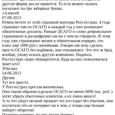
другую фирму раз не нравится. То есть можно сказать
посылают на три заборных буквы.
1
Алексей
07-08-2013
Ребята бегите от этой страховой конторы Росгосстрах. 4 года
страховал там по ОСАГО и каждый год у них возникают
обязательные доплаты. Раньше ДСАГО и слово добровольное
страхование в расшифровке им ни о чем не говорило. В этом
году уже страхование жизни в обязательном порядке, это
плюс ещё 1000 руб с копейками. Говорю им хочу сделать
просто ОСАГО без надбавок, они отказывают. Это что за бред
вообще, ухожу искать другую компанию. Надеюсь
Росгосстрах скоро обанкротится. Куда на них пожаловаться
знает кто?
3
Оксана
14-06-2013
Друзья.
Тут все просто.
У Росгосстрах простая математика.
Они таким образом (сделали ОСАГО не менее 6000 тыс. руб. )
хотят убрать убыточных клиентов, а их очень много!
А то что уйдут мелкий процент тех кто ездит без убытков, они
посчитали что не потеряют ни в чем, а только еще больше
наберут оборотов!
Цинично конечно, но что делать бизнес)