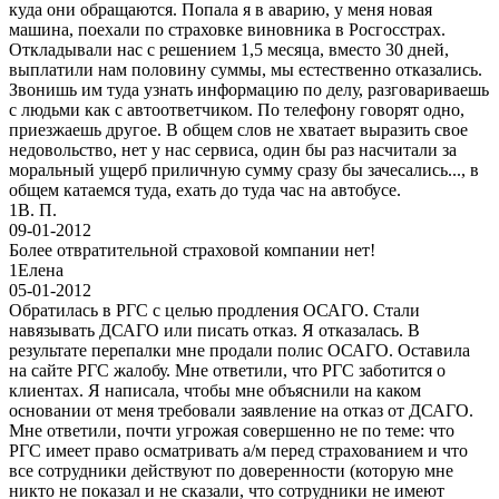
куда они обращаются. Попала я в аварию, у меня новая
машина, поехали по страховке виновника в Росгосстрах.
Откладывали нас с решением 1,5 месяца, вместо 30 дней,
выплатили нам половину суммы, мы естественно отказались.
Звонишь им туда узнать информацию по делу, разговариваешь
с людьми как с автоответчиком. По телефону говорят одно,
приезжаешь другое. В общем слов не хватает выразить свое
недовольство, нет у нас сервиса, один бы раз насчитали за
моральный ущерб приличную сумму сразу бы зачесались..., в
общем катаемся туда, ехать до туда час на автобусе.
1
В. П.
09-01-2012
Более отвратительной страховой компании нет!
1
Елена
05-01-2012
Обратилась в РГС с целью продления ОСАГО. Стали
навязывать ДСАГО или писать отказ. Я отказалась. В
результате перепалки мне продали полис ОСАГО. Оставила
на сайте РГС жалобу. Мне ответили, что РГС заботится о
клиентах. Я написала, чтобы мне объяснили на каком
основании от меня требовали заявление на отказ от ДСАГО.
Мне ответили, почти угрожая совершенно не по теме: что
РГС имеет право осматривать а/м перед страхованием и что
все сотрудники действуют по доверенности (которую мне
никто не показал и не сказали, что сотрудники не имеют