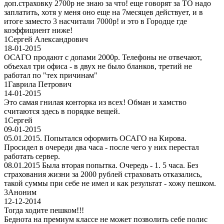
доп.страховку 2700р не знаю за что! еще говорят за ТО надо
заплатить, хотя у меня оно еще на 7месяцев действует, и в
итоге заместо 3 насчитали 7000р! и это в Городце где
коэффициент ниже!
1
Сергей Александрович
18-01-2015
ОСАГО продают с допами 2000р. Телефоны не отвечают,
объехал три офиса - в двух не было бланков, третий не
работал по "тех причинам"
1
Гаврила Петрович
14-01-2015
Это самая гнилая конторка из всех! Обман и хамство
считаются здесь в порядке вещей.
1
Сергей
09-01-2015
05.01.2015. Попытался оформить ОСАГО на Кирова.
Просидел в очереди два часа - после чего у них перестал
работать сервер.
08.01.2015 Была вторая попытка. Очередь - 1. 5 часа. Без
страхования жизни за 2000 рублей страховать отказались,
такой суммы при себе не имел и как результат - хожу пешком.
3
Аноним
12-12-2014
Тогда ходите пешком!!!
Беднота на премиум классе не может позволить себе полис