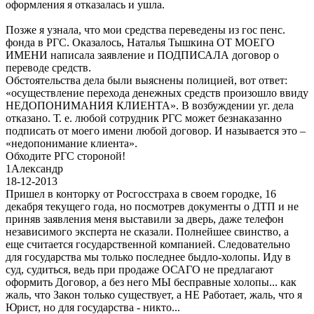
оформления я отказалась и ушла.
Позже я узнала, что мои средства переведены из гос пенс.
фонда в РГС. Оказалось, Наталья Тышкина ОТ МОЕГО
ИМЕНИ написала заявление и ПОДПИСАЛА договор о
переводе средств.
Обстоятельства дела были выяснены полицией, вот ответ:
«осуществление перехода денежных средств произошло ввиду
НЕДОПОНИМАНИЯ КЛИЕНТА». В возбуждении уг. дела
отказано. Т. е. любой сотрудник РГС может безнаказанно
подписать от моего имени любой договор. И называется это –
«недопонимание клиента».
Обходите РГС стороной!
1
Александр
18-12-2013
Пришел в конторку от Росгосстраха в своем городке, 16
декабря текущего года, но посмотрев документы о ДТП и не
приняв заявления меня выставили за дверь, даже телефон
независимого эксперта не сказали. Полнейшее свинство, а
еще считается государственной компанией. Следовательно
для государства мы только последнее быдло-холопы. Иду в
суд, судиться, ведь при продаже ОСАГО не предлагают
оформить Договор, а без него МЫ бесправные холопы... как
жаль, что Закон только существует, а НЕ Работает, жаль, что я
Юрист, но для государства - никто...