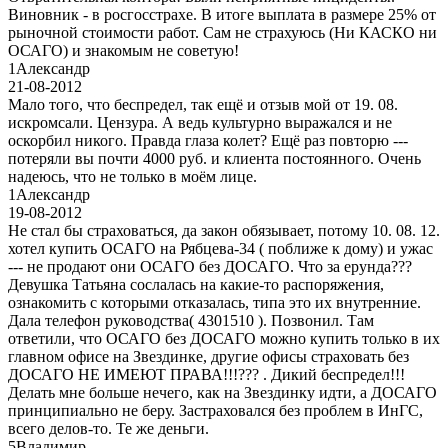
Виновник - в росгосстрахе. В итоге выплата в размере 25% от
рыночной стоимости работ. Сам не страхуюсь (Ни КАСКО ни
ОСАГО) и знакомым не советую!
1
Александр
21-08-2012
Мало того, что беспредел, так ещё и отзыв мой от 19. 08.
искромсали. Цензура. А ведь культурно выражался и не
оскорбил никого. Правда глаза колет? Ещё раз повторю ---
потеряли вы почти 4000 руб. и клиента постоянного. Очень
надеюсь, что не только в моём лице.
1
Александр
19-08-2012
Не стал бы страховаться, да закон обязывает, потому 10. 08. 12.
хотел купить ОСАГО на Рябцева-34 ( поближе к дому) и ужас
--- не продают они ОСАГО без ДОСАГО. Что за ерунда???
Девушка Татьяна сослалась на какие-то распоряжения,
ознакомить с которыми отказалась, типа это их внутренние.
Дала телефон руководства( 4301510 ). Позвонил. Там
ответили, что ОСАГО без ДОСАГО можно купить только в их
главном офисе на Звездинке, другие офисы страховать без
ДОСАГО НЕ ИМЕЮТ ПРАВА!!!??? . Дикий беспредел!!!
Делать мне больше нечего, как на Звездинку идти, а ДОСАГО
принципиально не беру. Застраховался без проблем в ИнГС,
всего делов-то. Те же деньги.
5
Владимир