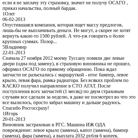
если я не заплачу эту страховку, значит не получу ОСАГО ,
приказ начальства, полный бардак.
1
Олег
06-02-2013
Опустившаяся компания, которая ищет массу предлогов,
лишь-бы не выплачивать деньги. Не могут, а скорее не хотят
вернуть какие-то 1500 рублей. А что-уж говорить о более
крупных суммах. Позор...
5
Владимир
22-01-2013
Сначала 27 ноября 2012 моему Туссану помяли две левые
двери (одна под замену), в страховую виновника не прошел,
оформил ОСАГО по прямому обращению. Пока ждал
запчасти не разъехались с маршруткой - итог бампер, левое
крыло, левая фара, рамка радиатора. Без всяких проблем по
КАСКО получил направление в СТО АГАТ. После
поступления всех запчастей (1 месяц) по двум страховым
случаям все сделали за неделю, я даже не посмотрел во что это
все вылилось, просто забрал машину и дальше радуюсь.
Спасибо Росгоссраху!
1
Игорь
20-01-2013
Виновник застрахован в РГС. Машина ИЖ ОДА
повреждение: левое крыло (замена), капот (замена), бампер
(замена), фара (замена), а выплата 2032 рубля 6 копеек.