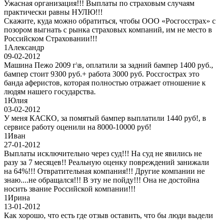
Ужасная организация!!! Выплаты по страховым случаям
практически равны НУЛЮ!!!
Скажите, куда можно обратиться, чтобы ООО «Росгосстрах» с
позором выгнать с рынка страховых компаний, им не место в
Российском Страховании!!!
1
Александр
09-02-2012
Машина Пежо 2009 г\в, оплатили за задний бампер 1400 руб.,
бампер стоит 9300 руб.+ работа 3000 руб. Россгострах это
банда аферистов, которая полностью отражает отношение к
людям нашего государства.
1
Юлия
03-02-2012
У меня КАСКО, за помятый бампер выплатили 1440 руб!, в
сервисе работу оценили на 8000-10000 руб!
1
Иван
27-01-2012
Выплаты исключительно через суд!!! На суд не явились не
разу за 7 месяцев!! Реальную оценку повреждений занижали
на 64%!!! Отвратительная компания!!! Другие компании не
знаю....не обращался!!! В эту не пойду!!! Она не достойна
носить звание Российской компании!!!
1
Ирина
13-01-2012
Как хорошо, что есть где отзыв оставить, что бы люди выдели