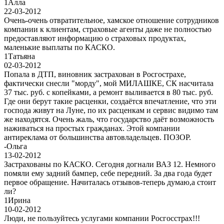
1
Алла
22-03-2012
Очень-очень отвратительное, хамское отношение сотрудников
компании к клиентам, страховые агенты даже не полностью
предоставляют информацию о страховых продуктах,
маленькие выплаты по КАСКО.
1
Татьяна
02-03-2012
Попала в ДТП, виновник застрахован в Росгострахе,
фактически снесли "морду", мой МИЛАШКЕ, СК насчитала
37 тыс. руб. с копейками, а ремонт выливается в 80 тыс. руб.
Где они берут такие расценки, создаётся впечатление, что эти
господа живут на Луне, по их расценкам и сервис видимо там
же находятся. Очень жаль, что государство даёт возможность
наживаться на простых гражданах. Этой компании
антиреклама от большинства автовладельцев. ПОЗОР.
-
Ольга
13-02-2012
Застрахованы по КАСКО. Сегодня догнали ВАЗ 12. Немного
помяли ему задний бампер, себе передний. За два года будет
первое обращение. Начиталась отзывов-теперь думаю,а стоит
ли?
1
Ирина
10-02-2012
Люди, не пользуйтесь услугами компании Росгосстрах!!!