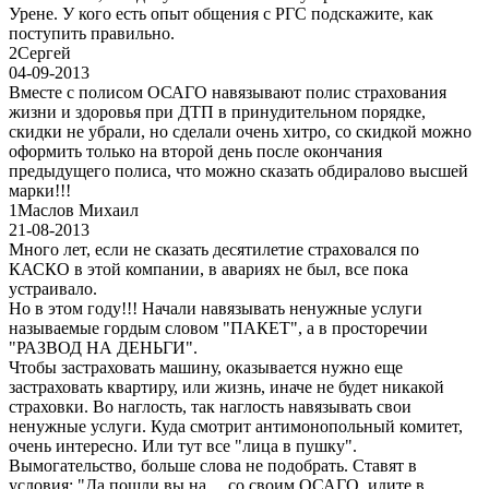
Урене. У кого есть опыт общения с РГС подскажите, как
поступить правильно.
2
Сергей
04-09-2013
Вместе с полисом ОСАГО навязывают полис страхования
жизни и здоровья при ДТП в принудительном порядке,
скидки не убрали, но сделали очень хитро, со скидкой можно
оформить только на второй день после окончания
предыдущего полиса, что можно сказать обдиралово высшей
марки!!!
1
Маслов Михаил
21-08-2013
Много лет, если не сказать десятилетие страховался по
КАСКО в этой компании, в авариях не был, все пока
устраивало.
Но в этом году!!! Начали навязывать ненужные услуги
называемые гордым словом "ПАКЕТ", а в просторечии
"РАЗВОД НА ДЕНЬГИ".
Чтобы застраховать машину, оказывается нужно еще
застраховать квартиру, или жизнь, иначе не будет никакой
страховки. Во наглость, так наглость навязывать свои
ненужные услуги. Куда смотрит антимонопольный комитет,
очень интересно. Или тут все "лица в пушку".
Вымогательство, больше слова не подобрать. Ставят в
условия: "Да пошли вы на ... со своим ОСАГО, идите в