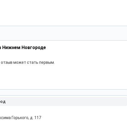
в Нижнем Новгороде
ш отзыв может стать первым.
род
ксима Горького, д. 117