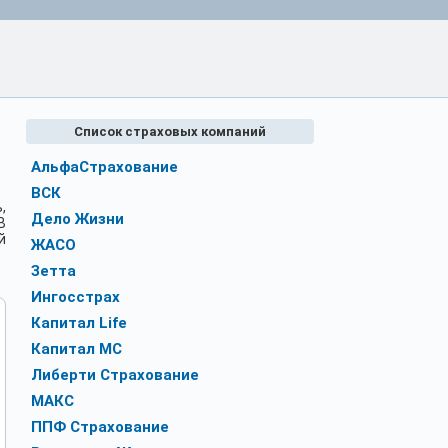
Список страховых компаний
АльфаСтрахование
ВСК
,
Дело Жизни
В
й
ЖАСО
Зетта
Ингосстрах
Капитал Life
Капитал МС
Либерти Страхование
МАКС
ППФ Страхование