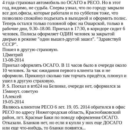
4 года страховал автомобиль по ОСАГО в РЕСО. Но в этот
год, видимо, не судьба. Сперва узнал, что по городу закрыли
все доп.офисы, которые работали и по субботам тоже, что
позволяло спокойно подъехать в выходной и оформить полис.
Теперь остался только головной офис на Ошарской, только в
рабочие дни, 9.30–18.00. Приехал в 17:30, в коридоре сидит 6
человек. Полисы оформляет ОДИН человек за закрытой
дверью в режиме "один вышел-другой зашел". "Здравствуй
СССР".
Пошел в другую страховую.
1
Дмитрий
13-08-2014
Приехал оформлять ОСАГО. В 11 часов было в очереди около
10 человек. За час ожидания первого клиента так и не
оформили. Прикинул сколько там торчать придётся, плюнул и
ушел в другую страховую.
P. S. Поехал в втб24 на Белинке, очереди нет, оформился за
15минут. советую
1
Алексей
19-05-2014
Являюсь клиентом РЕСО 6 лет. 19. 05. 2014 обратился в офис
РЕСО по адресу Нижегородская область, Краснобаковский
район, пгт. Красные Баки по поводу оформления ОСАГО.
Отказали. Бланков нет, но если я купли у них еще ДОСАГО
или еще что-нибудь, то бланки появятся...