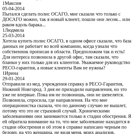
1
Максим
05-04-2014
Пытался сделать полис ОСАГО, мне сказали что только с
ДОСАГО можно, так я новый клиент, пошли они лесом... или
раком вдоль барака...
1
Людмила
25-03-2014
Хотела купить полис ОСАГО, в одном офисе сказали, что база
данных не работает во всей компании, когда узнали что
собственник прописан в области. Предположим так и есть!
Для интереса позвонила в другой офис, там сказали, что
бланки у них только для их клиентов. Уважаемое руководство
РЕСО-гарантия, а новые клиенты Вам не нужны?
1
Ирина
29-01-2014
Отправили из мед. учреждения справку в РЕСО-Гарантия,
Нижний Новгород. 3 дня не приходили направления, но это
уже не впервые. Пока им не позвонишь, они не шевелятся.
Позвонила, спросила, где направления. На что мне
операционистка сказала, что по данному случаю не вышлет,
потому что это не страховой случай. Хроническими
заболеваниями они занимаются только в стадии обострения. Я
ей обратила внимание на то, что мое заболевание находится в
стадии обострения и об этом в справке написано черным по
белому, на что женщина, не видя меня, моих анализов,