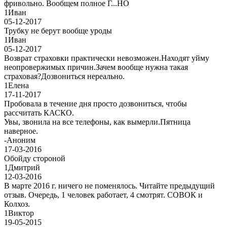
фривольно. Вообщем полное Г...НО
1
Иван
05-12-2017
Трубку не берут вообще уроды
1
Иван
05-12-2017
Возврат страховки практически невозможен.Находят уйму
неопровержимых причин.Зачем вообще нужна такая
страховая?Дозвониться нереально.
1
Елена
17-11-2017
Пробовала в течение дня просто дозвониться, чтобы
рассчитать КАСКО.
Увы, звонила на все телефоны, как вымерли.Пятница
наверное.
-
Аноним
17-03-2016
Обойду стороной
1
Дмитрий
12-03-2016
В марте 2016 г. ничего не поменялось. Читайте предыдущий
отзыв. Очередь, 1 человек работает, 4 смотрят. СОВОК и
Колхоз.
1
Виктор
19-05-2015