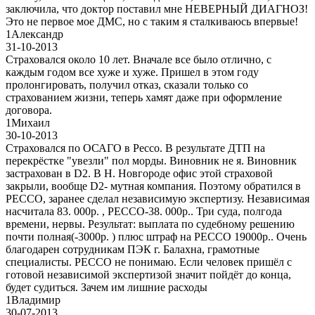
заключила, что доктор поставил мне НЕВЕРНЫЙ ДИАГНОЗ!
Это не первое мое ДМС, но с таким я сталкиваюсь впервые!
1
Александр
31-10-2013
Страховался около 10 лет. Вначале все было отлично, с
каждым годом все хуже и хуже. Пришел в этом году
пролонгировать, получил отказ, сказали только со
страхованием жизни, теперь хамят даже при оформление
договора.
1
Михаил
30-10-2013
Страховался по ОСАГО в Рессо. В результате ДТП на
перекрёстке "увезли" пол морды. Виновник не я. Виновник
застрахован в D2. В Н. Новгороде офис этой страховой
закрыли, вообще D2- мутная компания. Поэтому обратился в
РЕССО, заранее сделал независимую экспертизу. Независимая
насчитала 83. 000р. , РЕССО-38. 000р.. Три суда, полгода
времени, нервы. Результат: выплата по судебному решению
почти полная(-3000р. ) плюс штраф на РЕССО 19000р.. Очень
благодарен сотрудникам ПЭК г. Балахна, грамотные
специалисты. РЕССО не понимаю. Если человек пришёл с
готовой независимой экспертизой значит пойдёт до конца,
будет судиться. Зачем им лишние расходы
1
Владимир
30-07-2013